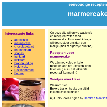
eenvoudige recepten
marmercak
Op deze site willen we wat foto's
Interessante links
en recepten zetten rond
marmercake. Als u een bijdrage
appelcake
wil doen, stuur ons dan een
marmercake
mailtje (mail at elgertsje punt be)
chocoladetaart
pruimentaart
Recepten voor
scones
marmercake
fruittaart
rijsttaart
We zijn nog volop enkele
Broodpudding
recepten aan het uittesten, kom
Notencake
later terug als u het lekkerste
Rozijnenbrood
recept wil kennen! ;-)
Beignet
Weetjes over Cake
Waarom niet.
Enkele tips en truuks om altijd
lekkere cake te maken...
(c) FunkyTown-Engine by
DamPee Maatsof